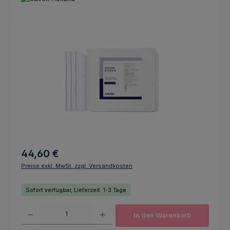
Bildergalerie überspringen
Regulärer Preis:
44,60 €
Preise exkl. MwSt. zzgl. Versandkosten
Sofort verfügbar, Lieferzeit: 1-3 Tage
Produkt Anzahl: Gib den gewünschten Wert ein oder benutze die Schaltfl
In den Warenkorb