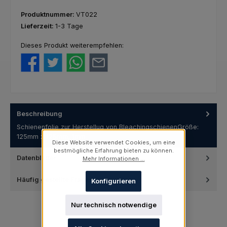
Produktnummer:
VT022
Lieferzeit:
1-3 Tage
Dieses Produkt weiterempfehlen:
Beschreibung
Schienenfolie zur Herstellug von BleachingschienenGröße:
125mm x 125mm, 1mm
Diese Website verwendet Cookies, um eine
bestmögliche Erfahrung bieten zu können.
Datenblätter
Mehr Informationen ...
Häufig gestellte Fragen
Konfigurieren
Nur technisch notwendige