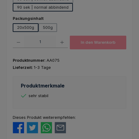
90 sek | normal abbindend
auswählen
Packungsinhalt
20x500g
500g
Produkt Anzahl: Gib den gewünschten Wert ein oder benutze die Schaltfl
In den Warenkorb
Produktnummer:
AA075
Lieferzeit:
1-3 Tage
Produktmerkmale
sehr stabil
Dieses Produkt weiterempfehlen: