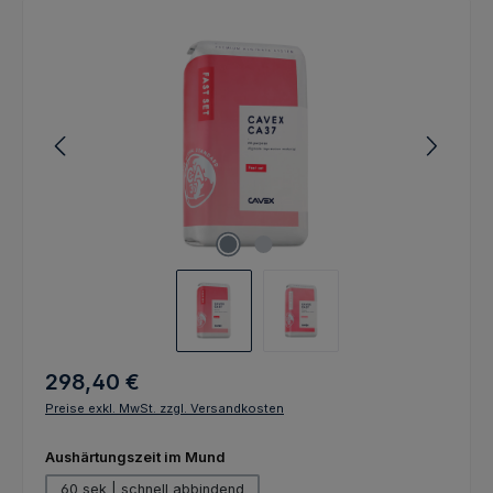
Bildergalerie überspringen
Regulärer Preis:
298,40 €
Preise exkl. MwSt. zzgl. Versandkosten
auswählen
Aushärtungszeit im Mund
60 sek | schnell abbindend