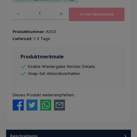
Produkt Anzahl: Gib den gewünschten Wert ein oder benutze die Schaltfl
In den Warenkorb
Produktnummer:
AS53
Lieferzeit:
1-3 Tage
Produktmerkmale
Exakte Wiedergabe feinster Details
Snap-Set Abbindeverhalten
Dieses Produkt weiterempfehlen:
Beschreibung