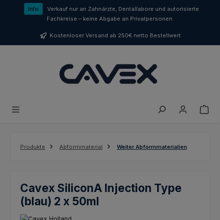
Zum Hauptinhalt springen
Info
Verkauf nur an Zahnärzte, Dentallabore und autorisierte
Fachkreise – keine Abgabe an Privatpersonen.
Kostenloser Versand ab 250€ netto Bestellwert
Produkte
Abformmaterial
Weiter Abformmaterialien
Cavex SiliconA Injection Type
(blau) 2 x 50ml