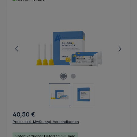
Bildergalerie überspringen
Regulärer Preis:
40,50 €
Preise exkl. MwSt. zzgl. Versandkosten
Sofort verfügbar, Lieferzeit: 1-3 Tage