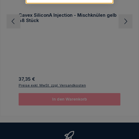
Cavex SiliconA Injection - Mischknülen gelb
48 Stück
Regulärer Preis:
37,35 €
Preise exkl. MwSt. zzgl. Versandkosten
In den Warenkorb