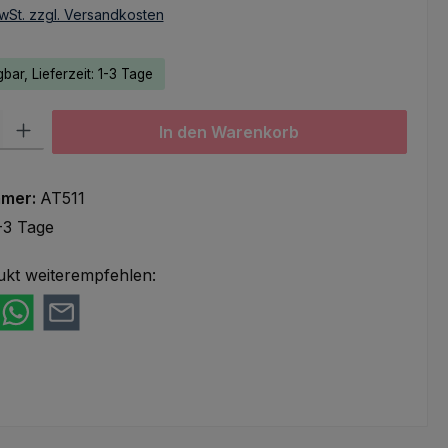
wSt. zzgl. Versandkosten
bar, Lieferzeit: 1-3 Tage
l: Gib den gewünschten Wert ein oder benutze die Schaltflächen um
In den Warenkorb
mmer:
AT511
-3 Tage
ukt weiterempfehlen: