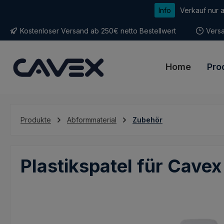
Info
Verkauf nur 
m Hauptinhalt springen
Zur Suche springen
Zur Hauptnavigation springen
Kostenloser Versand ab 250€ netto Bestellwert
Versa
Home
Pro
Produkte
Abformmaterial
Zubehör
Plastikspatel für Cavex
Bildergalerie überspringen