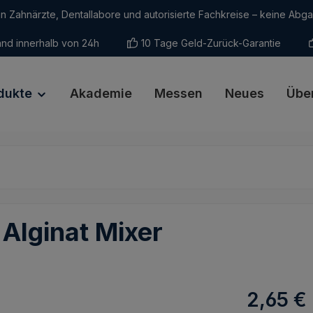
an Zahnärzte, Dentallabore und autorisierte Fachkreise – keine Abg
nd innerhalb von 24h
10 Tage Geld-Zurück-Garantie
dukte
Akademie
Messen
Neues
Übe
 Alginat Mixer
Regulärer Pr
2,65 €