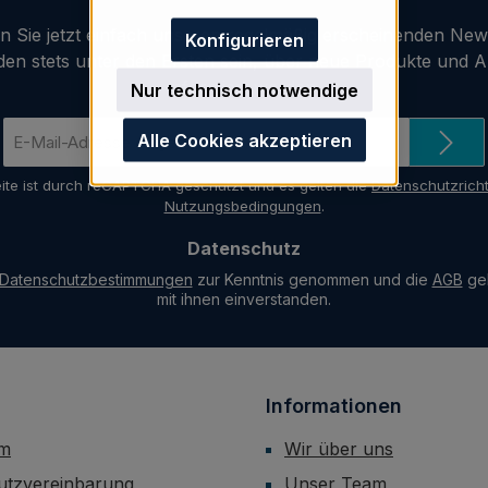
 Sie jetzt einfach unseren regelmäßig erscheinenden New
Konfigurieren
den stets unter den Ersten sein, über neue Produkte und 
informiert werden.
Nur technisch notwendige
E-
Alle Cookies akzeptieren
Mail-
Adresse
ite ist durch reCAPTCHA geschützt und es gelten die
Datenschutzricht
*
Nutzungsbedingungen
.
Datenschutz
Datenschutzbestimmungen
zur Kenntnis genommen und die
AGB
gel
mit ihnen einverstanden.
Informationen
um
Wir über uns
utzvereinbarung
Unser Team