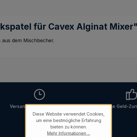
kspatel für Cavex Alginat Mixer
s aus dem Mischbecher.
Versand innerhalb von 24h
10 Tage Geld-Zur
Diese Website verwendet Cookies,
um eine bestmögliche Erfahrung
bieten zu können.
Newsletter
Mehr Informationen ...