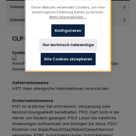
Videos
Diese Website verwendet Cookies, um eine
bestmögliche Erfahrung bieten zu können.
Mehr Informationen ...
Datenblätter
Konfigurieren
CLP-/REACH-Hinweise
Nur technisch notwendige
Symbole
Alle Cookies akzeptieren
GHS07 - Ausrufezeichen: Gesundheitsgefahr
Gefahrenhinweise
H317: Kann allergische Hautreaktionen verursachen.
Sicherheitshinweise
P101: Ist ärztlicher Rat erforderlich, Verpackung oder
Kennzeichnungsetikett bereithalten.
P102: Darf nicht in die
Hände von Kindern gelangen.
P103: Lesen Sie sämtliche
Anweisungen aufmerksam und befolgen Sie diese.
P261:
Einatmen von Staub/Rauch/Gas/Nebel/Dampf/Aerosol
vermeiden.
P280: Schutzhandschuhe/ Schutzkleidung/