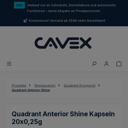
Zum Hauptinhalt springen
Info
Verkauf nur an Zahnärzte, Dentallabore und autorisierte
Fachkreise – keine Abgabe an Privatpersonen.
Kostenloser Versand ab 250€ netto Bestellwert
Produkte
Restauration
Quadrant Komposit
Quadrant Anterior Shine
Quadrant Anterior Shine Kapseln
20x0,25g