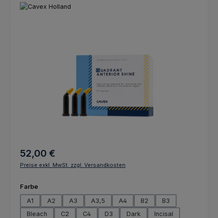
Bildergalerie überspringen
Regulärer Preis:
52,00 €
Preise exkl. MwSt. zzgl. Versandkosten
auswählen
Farbe
A1
A2
A3
A3,5
A4
B2
B3
Bleach
C2
C4
D3
Dark
Incisal