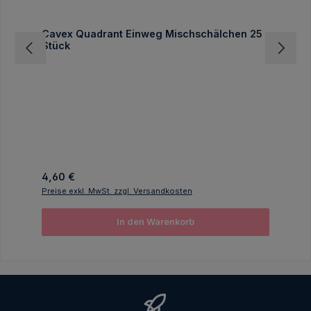
Cavex Quadrant Einweg Mischschälchen 25
Stück
Regulärer Preis:
4,60 €
Preise exkl. MwSt. zzgl. Versandkosten
In den Warenkorb