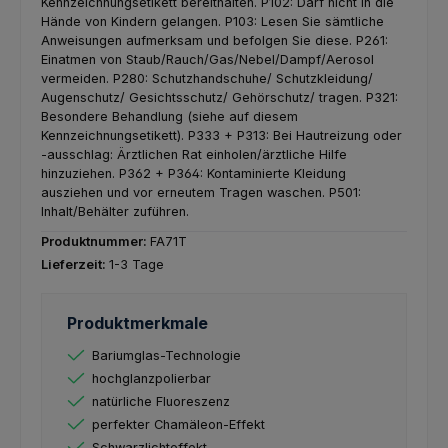
Kennzeichnungsetikett bereithalten.
P102: Darf nicht in die
Hände von Kindern gelangen.
P103: Lesen Sie sämtliche
Anweisungen aufmerksam und befolgen Sie diese.
P261:
Einatmen von Staub/Rauch/Gas/Nebel/Dampf/Aerosol
vermeiden.
P280: Schutzhandschuhe/ Schutzkleidung/
Augenschutz/ Gesichtsschutz/ Gehörschutz/ tragen.
P321:
Besondere Behandlung (siehe auf diesem
Kennzeichnungsetikett).
P333 + P313: Bei Hautreizung oder
-ausschlag: Ärztlichen Rat einholen/ärztliche Hilfe
hinzuziehen.
P362 + P364: Kontaminierte Kleidung
ausziehen und vor erneutem Tragen waschen.
P501:
Inhalt/Behälter zuführen.
Produktnummer:
FA71T
Lieferzeit:
1-3 Tage
Produktmerkmale
Bariumglas-Technologie
hochglanzpolierbar
natürliche Fluoreszenz
perfekter Chamäleon-Effekt
Schwarzlichteffekt