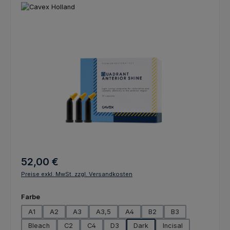
Bildergalerie überspringen
Regulärer Preis:
52,00 €
Preise exkl. MwSt. zzgl. Versandkosten
auswählen
Farbe
A1
A2
A3
A3,5
A4
B2
B3
Bleach
C2
C4
D3
Dark
Incisal