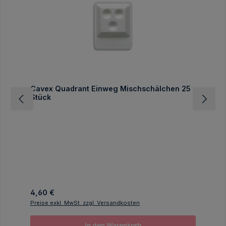
Cavex Quadrant Einweg Mischschälchen 25
Stück
Regulärer Preis:
4,60 €
Preise exkl. MwSt. zzgl. Versandkosten
In den Warenkorb