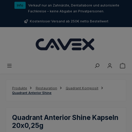
Zum Hauptinhalt springen
Info
Verkauf nur an Zahnärzte, Dentallabore und autorisierte
Fachkreise – keine Abgabe an Privatpersonen.
Kostenloser Versand ab 250€ netto Bestellwert
Produkte
Restauration
Quadrant Komposit
Quadrant Anterior Shine
Quadrant Anterior Shine Kapseln
20x0,25g