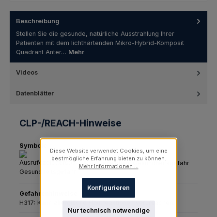
Beschreibung
Stellen Sie die gesunde, natürliche Ausstrahlung Ihrer
Patienten mit dem lichthärtenden Mikro-Hybrid-Komposit
Quadrant Anter…
Mehr
Videos
Datenblätter
CLP-/REACH-Hinweise
Symbole
Diese Website verwendet Cookies, um eine
bestmögliche Erfahrung bieten zu können.
GHS07 - Ausrufezeichen: Gesundheitsgefahr
Mehr Informationen ...
Konfigurieren
Gefahrenhinweise
H317: Kann allergische Hautreaktionen verursachen.
Nur technisch notwendige