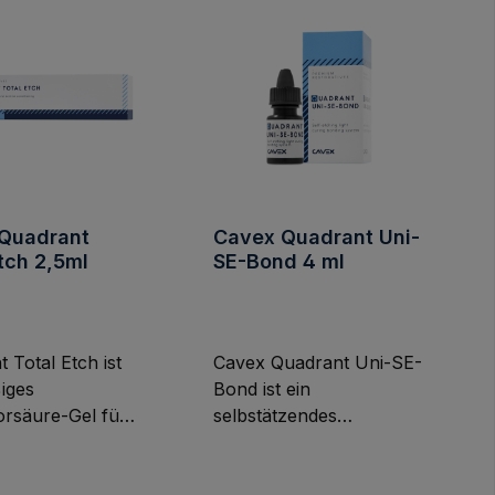
Quadrant
Cavex Quadrant Uni-
tch 2,5ml
SE-Bond 4 ml
 Total Etch ist
Cavex Quadrant Uni-SE-
iges
Bond ist ein
rsäure-Gel für
selbstätzendes
l-Etch-
Bondingsystem der
. Produktmerkma
siebten Generation. Das
ale
System kann mit