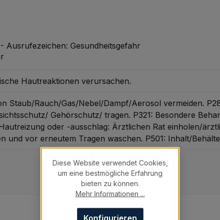
 Ausrufezeichen: Gesundheitsgefahr
gische Hautreaktionen verursachen.
von Staub/Rauch/Gas/Nebel/Dampf/Aerosol vermeiden.
P28
ichtsschutz/ Gehörschutz/ tragen.
P321: Besondere Behand
Hautreizung oder -ausschlag: Ärztlichen Rat einholen/ärztl
hen und vor erneutem Tragen waschen.
P501: Inhalt/Behält
Diese Website verwendet Cookies,
um eine bestmögliche Erfahrung
bieten zu können.
Mehr Informationen ...
Konfigurieren