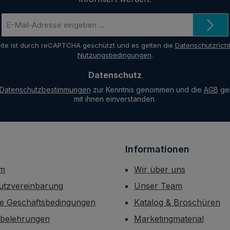
E-
Mail-
Adresse
ite ist durch reCAPTCHA geschützt und es gelten die
Datenschutzricht
*
Nutzungsbedingungen
.
Datenschutz
Datenschutzbestimmungen
zur Kenntnis genommen und die
AGB
gel
mit ihnen einverstanden.
Informationen
um
Wir über uns
utzvereinbarung
Unser Team
ne Geschäftsbedingungen
Katalog & Broschüren
sbelehrungen
Marketingmaterial