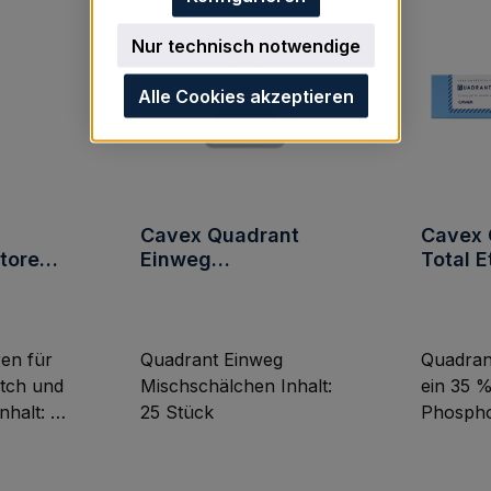
Nur technisch notwendige
Alle Cookies akzeptieren
Cavex Quadrant
Cavex 
toren
Einweg
Total E
otal
Mischschälchen 25
k
Stück
ren für
Quadrant Einweg
Quadrant
Etch und
Mischschälchen Inhalt:
ein 35 %
nhalt: 10
25 Stück
Phospho
die Tota
Technik
ledie ide