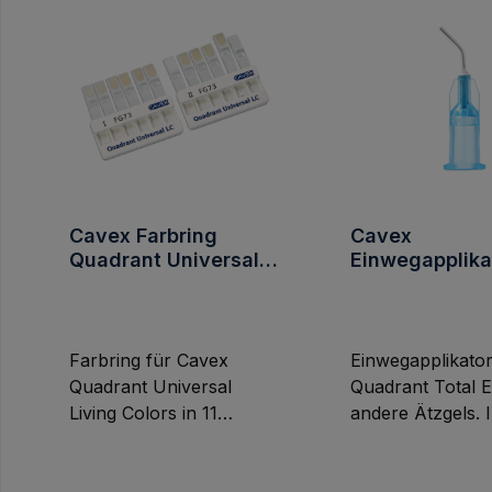
Cavex Farbring
Cavex
Quadrant Universal
Einwegapplika
LC 11 Farben
für Quadrant T
Etch - 10 Stüc
Farbring für Cavex
Einwegapplikato
Quadrant Universal
Quadrant Total 
Living Colors in 11
andere Ätzgels. I
Farben.
Stück