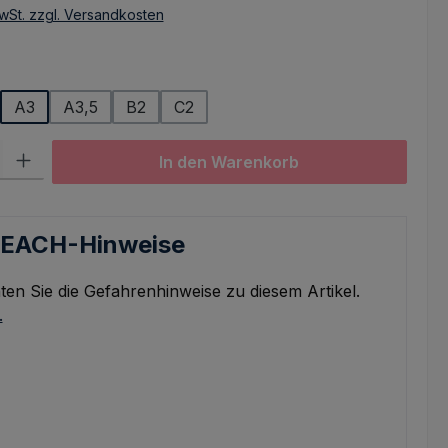
wSt. zzgl. Versandkosten
hlen
A3
A3,5
B2
C2
l: Gib den gewünschten Wert ein oder benutze die Schaltflächen um
In den Warenkorb
REACH-Hinweise
ten Sie die Gefahrenhinweise zu diesem Artikel.
.