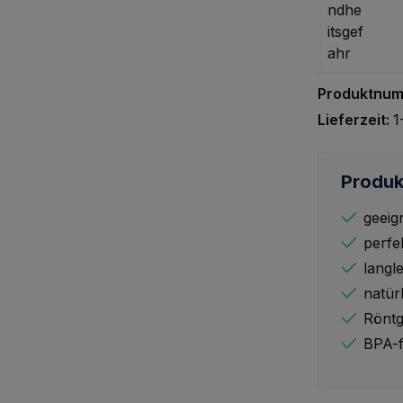
Produktnu
Lieferzeit:
1
Produk
geeig
perfe
langl
natür
Rönt
BPA-f