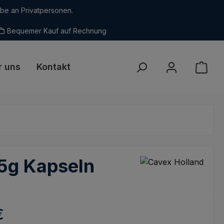
abe an Privatpersonen.
Bequemer Kauf auf Rechnung
r uns
Kontakt
25g Kapseln
eis:
€