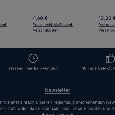
Konzentr
gesamte
:
Regulärer Preis:
Regulär
4,60 €
13,30 
Ätztechn
optimal 
zzgl.
Preise exkl. MwSt. zzgl.
Preise ex
Versandkosten
Versandk
übermäß
Deminera
nkorb
In den Warenkorb
In d
Dentins 
Farbe - 
Kontroll
Ätzproz
Rücksta
Versand innerhalb von 24h
10 Tage Geld-Zur
ervorra
Klebeve
tändige 
Newsletter
der frei
Kollagen
 Sie jetzt einfach unseren regelmäßig erscheinenden New
den stets unter den Ersten sein, über neue Produkte und 
informiert werden.