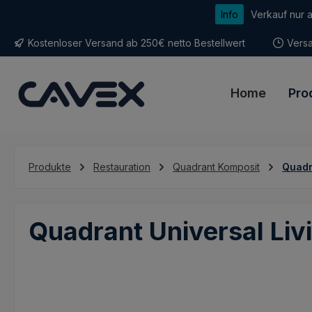
Info
Verkauf nur 
m Hauptinhalt springen
Zur Suche springen
Zur Hauptnavigation springen
Kostenloser Versand ab 250€ netto Bestellwert
Versa
Home
Pro
Produkte
Restauration
Quadrant Komposit
Quadr
Quadrant Universal Li
Bildergalerie überspringen