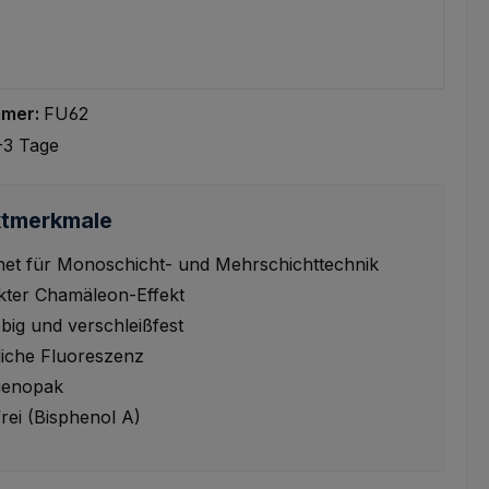
mmer:
FU62
-3 Tage
tmerkmale
net für Monoschicht- und Mehrschichttechnik
kter Chamäleon-Effekt
ebig und verschleißfest
liche Fluoreszenz
genopak
rei (Bisphenol A)