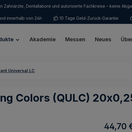
an Zahnärzte, Dentallabore und autorisierte Fachkreise – keine Abg
nd innerhalb von 24h
10 Tage Geld-Zurück-Garantie
dukte
Akademie
Messen
Neues
Übe
ant Universal LC
ving Colors (QULC) 20x0,
Regulärer Pr
44,70 