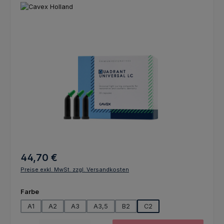
Bildergalerie überspringen
Regulärer Preis:
44,70 €
Preise exkl. MwSt. zzgl. Versandkosten
auswählen
Farbe
A1
A2
A3
A3,5
B2
C2
Produkt Anzahl: Gib den gewünschten Wert ein oder benutze die Schaltfl