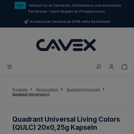
Zum Hauptinhalt springen
Info
Verkauf nur an Zahnärzte, Dentallabore und autorisierte
Fachkreise – keine Abgabe an Privatpersonen.
Kostenloser Versand ab 250€ netto Bestellwert
Produkte
Restauration
Quadrant Komposit
Quadrant Universal LC
Quadrant Universal Living Colors
(QULC) 20x0,25g Kapseln