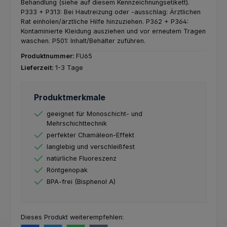
Behandlung (siehe auf diesem Kennzeichnungsetikett).
P333 + P313: Bei Hautreizung oder -ausschlag: Ärztlichen
Rat einholen/ärztliche Hilfe hinzuziehen.
P362 + P364:
Kontaminierte Kleidung ausziehen und vor erneutem Tragen
waschen.
P501: Inhalt/Behälter zuführen.
Produktnummer:
FU65
Lieferzeit:
1-3 Tage
Produktmerkmale
geeignet für Monoschicht- und
Mehrschichttechnik
perfekter Chamäleon-Effekt
langlebig und verschleißfest
natürliche Fluoreszenz
Röntgenopak
BPA-frei (Bisphenol A)
Dieses Produkt weiterempfehlen: