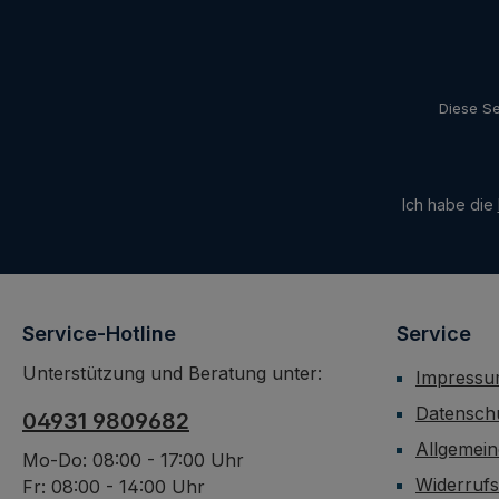
Empfindlichk
empfindlich
vorzubeugen
den
Diese Se
Remineralis
Zahnoberflä
Glanzeffekt
der Plaquebi
Ich habe die
(unbegrenz
Beinhaltet1
Service-Hotline
Service
Unterstützung und Beratung unter:
Impress
Datensch
04931 9809682
Allgemei
Mo-Do: 08:00 - 17:00 Uhr
Widerruf
Fr: 08:00 - 14:00 Uhr