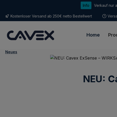
Info
Verkauf nur 
m Hauptinhalt springen
Zur Suche springen
Zur Hauptnavigation springen
Kostenloser Versand ab 250€ netto Bestellwert
Versa
Home
Pro
Neues
NEU: C