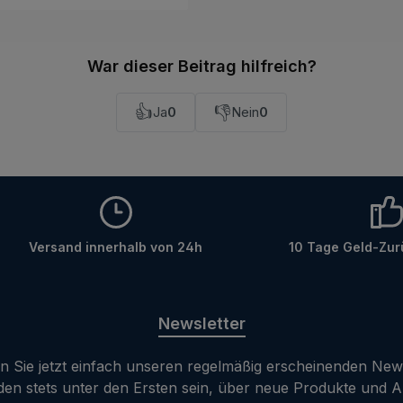
d langanhaltende
 den Warenkorb
ie einzigartigen
en des „Hydro-
War dieser Beitrag hilfreich?
ols“, sorgen für eine
teilung des Gels und ein
👍
👎
Ja
0
Nein
0
Eindringen des
its. Dank dieser
chen Zusammensetzung
xSense dringt das
it besonders tief in die
ikrorisse im
ein. Dies versiegelt sie
Versand innerhalb von 24h
10 Tage Geld-Zur
llständig, sondern
uch eine Kristallisation,
erherstellung der
Newsletter
beiträgt und den
ierungsprozess
 Sie jetzt einfach unseren regelmäßig erscheinenden New
t. Produktmerkmale redu
den stets unter den Ersten sein, über neue Produkte und 
 und nachhaltig die