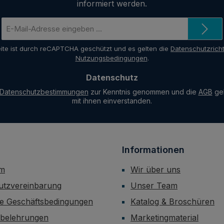
informiert werden.
eit der Zähne hilft,
en Zähnen
E-
 beschleunigt und stärkt
Mail-
Adresse
ite ist durch reCAPTCHA geschützt und es gelten die
Datenschutzricht
*
ierungsprozess macht die
Nutzungsbedingungen
.
che glatt und glänzend,
Datenschutz
 verlangsamt den Prozess
ldung ideal für den
Datenschutzbestimmungen
zur Kenntnis genommen und die
AGB
gel
mit ihnen einverstanden.
ten) Heimgebrauch
x50g/42ml
Informationen
um
Wir über uns
utzvereinbarung
Unser Team
ne Geschäftsbedingungen
Katalog & Broschüren
sbelehrungen
Marketingmaterial