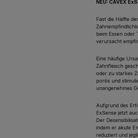
NEU: CAVEX ExS
Fast die Hälfte d
Zahnempfindlichkei
beim Essen oder 
verursacht empfi
Eine häufige Ursa
Zahnfleisch gesch
oder zu starkes Z
porös und stimuli
unangenehmes Gef
Aufgrund des Erfo
ExSense jetzt auch
Der Desensibilisa
indem er akute Em
reduziert und jegl