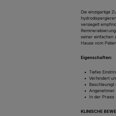
Die einzigartige 
hydrodispergieren
versiegelt empfin
Remineralisierung
seiner einfachen
Hause vom Patien
Eigenschaften:
Tiefes Eindri
Verhindert un
Beschleunigt
Angenehmer 
In der Praxi
KLINISCHE BEW