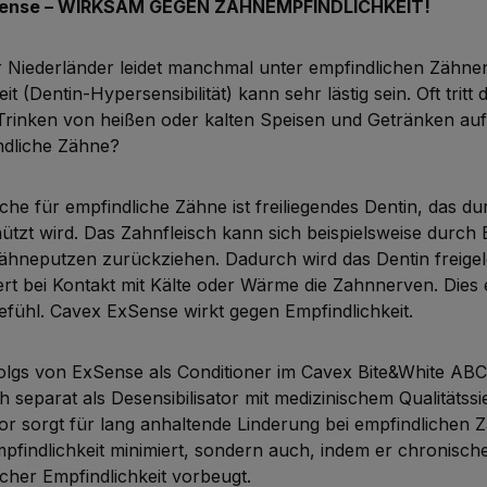
ense – WIRKSAM GEGEN ZAHNEMPFINDLICHKEIT!
er Niederländer leidet manchmal unter empfindlichen Zähne
t (Dentin-Hypersensibilität) kann sehr lästig sein. Oft tritt 
Trinken von heißen oder kalten Speisen und Getränken auf
ndliche Zähne?
che für empfindliche Zähne ist freiliegendes Dentin, das du
ützt wird. Das Zahnfleisch kann sich beispielsweise durc
ähneputzen zurückziehen. Dadurch wird das Dentin freigele
ert bei Kontakt mit Kälte oder Wärme die Zahnnerven. Dies 
ühl. Cavex ExSense wirkt gegen Empfindlichkeit.
lgs von ExSense als Conditioner im Cavex Bite&White ABC 
 separat als Desensibilisator mit medizinischem Qualitätssie
tor sorgt für lang anhaltende Linderung bei empfindlichen 
pfindlichkeit minimiert, sondern auch, indem er chronische
icher Empfindlichkeit vorbeugt.