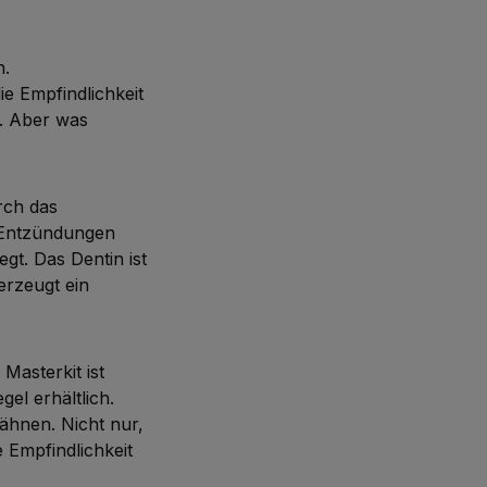
n.
die Empfindlichkeit
. Aber was
rch das
h Entzündungen
gt. Das Dentin ist
erzeugt ein
Masterkit ist
gel erhältlich.
Zähnen. Nicht nur,
 Empfindlichkeit