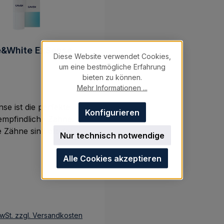
e&White ExSense
Diese Website verwendet Cookies,
um eine bestmögliche Erfahrung
bieten zu können.
Mehr Informationen ...
e ist die perfekte
Konfigurieren
empfindliche Zähne.
 Zähne sind oft das
Nur technisch notwendige
n Zahnerosion oder
m Dentin. Dieser
Alle Cookies akzeptieren
re Zahnconditioner sorgt
nnovativen
tzung mit 2%
reis:
tit und einem
gierenden Sol“, für
MwSt. zzgl. Versandkosten