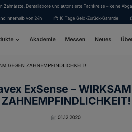
an Zahnärzte, Dentallabore und autorisierte Fachkreise – keine Abg
nd innerhalb von 24h
10 Tage Geld-Zurück-Garantie
dukte
Akademie
Messen
Neues
Übe
avex ExSense – WIRKSA
ZAHNEMPFINDLICHKEIT!
01.12.2020