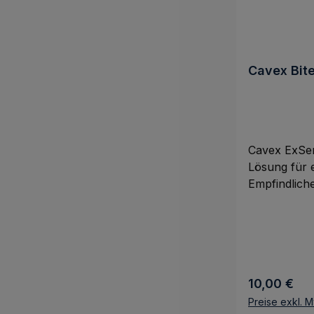
Cavex Bit
Cavex ExSens
Lösung für 
Empfindliche
Ergebnis vo
freiliegende
revolutionä
dank einer i
Zusammense
Regulärer P
10,00 €
Hydroxylapa
„hydrodisper
Preise exkl. 